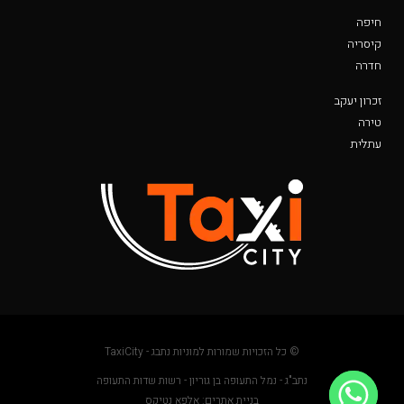
חיפה
קיסריה
חדרה
זכרון יעקב
טירה
עתלית
© כל הזכויות שמורות למוניות נתבג - TaxiCity
נתב"ג - נמל התעופה בן גוריון - רשות שדות התעופה
בניית אתרים: אלפא נטיקס