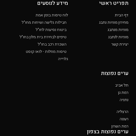
תפריט ראשי
מידע לנוסעים
דף הבית
לוח טיסות בזמן אמת
מחירון מוניות נתבג
חבילות גלישה ושיחות מחו"ל
מוניות מנתבג
ביטוח נסיעות לחו"ל
מוניות לנתבג
טיפים לבחירת בית מלון בחו"ל
יצירת קשר
השכרת רכב בחו"ל
טיסות מוזלות - לואו קוסט
גלרייה
ערים נפוצות
תל אביב
רמת גן
נתניה
הרצליה
רעננה
רמת השרון
ערים נפוצות בצפון