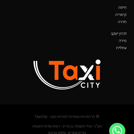
חיפה
קיסריה
חדרה
זכרון יעקב
טירה
עתלית
© כל הזכויות שמורות למוניות נתבג - TaxiCity
נתב"ג - נמל התעופה בן גוריון - רשות שדות התעופה
בניית אתרים: אלפא נטיקס