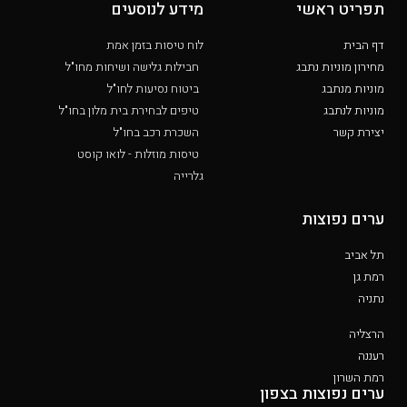
תפריט ראשי
מידע לנוסעים
דף הבית
לוח טיסות בזמן אמת
מחירון מוניות נתבג
חבילות גלישה ושיחות מחו"ל
מוניות מנתבג
ביטוח נסיעות לחו"ל
מוניות לנתבג
טיפים לבחירת בית מלון בחו"ל
יצירת קשר
השכרת רכב בחו"ל
טיסות מוזלות - לואו קוסט
גלרייה
ערים נפוצות
תל אביב
רמת גן
נתניה
הרצליה
רעננה
רמת השרון
ערים נפוצות בצפון