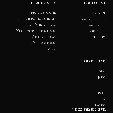
תפריט ראשי
מידע לנוסעים
דף הבית
לוח טיסות בזמן אמת
מחירון מוניות נתבג
חבילות גלישה ושיחות מחו"ל
מוניות מנתבג
ביטוח נסיעות לחו"ל
מוניות לנתבג
טיפים לבחירת בית מלון בחו"ל
יצירת קשר
השכרת רכב בחו"ל
טיסות מוזלות - לואו קוסט
גלרייה
ערים נפוצות
תל אביב
רמת גן
נתניה
הרצליה
רעננה
רמת השרון
ערים נפוצות בצפון