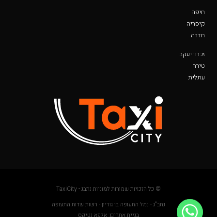
חיפה
קיסריה
חדרה
זכרון יעקב
טירה
עתלית
© כל הזכויות שמורות למוניות נתבג - TaxiCity
נתב"ג - נמל התעופה בן גוריון - רשות שדות התעופה
בניית אתרים: אלפא נטיקס