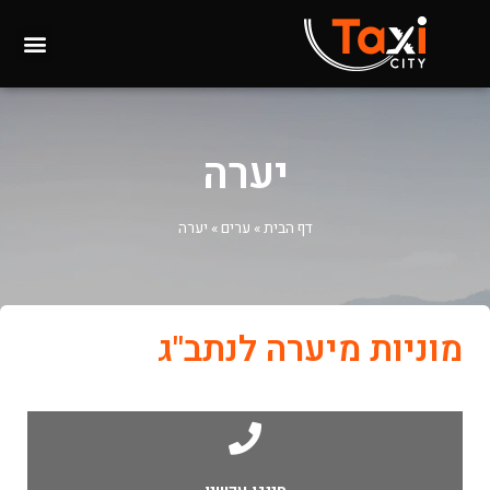
יערה
דף הבית
»
ערים
»
יערה
מוניות מיערה לנתב"ג