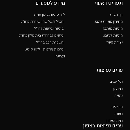
תפריט ראשי
מידע לנוסעים
דף הבית
לוח טיסות בזמן אמת
מחירון מוניות נתבג
חבילות גלישה ושיחות מחו"ל
מוניות מנתבג
ביטוח נסיעות לחו"ל
מוניות לנתבג
טיפים לבחירת בית מלון בחו"ל
יצירת קשר
השכרת רכב בחו"ל
טיסות מוזלות - לואו קוסט
גלרייה
ערים נפוצות
תל אביב
רמת גן
נתניה
הרצליה
רעננה
רמת השרון
ערים נפוצות בצפון