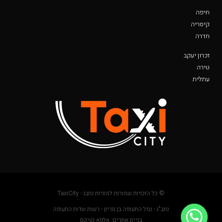
חיפה
קיסריה
חדרה
זכרון יעקב
טירה
עתלית
© כל הזכויות שמורות למוניות נתבג - TaxiCity
נתב"ג - נמל התעופה בן גוריון - רשות שדות התעופה
בניית אתרים: אלפא נטיקס