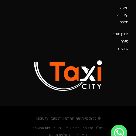
חיפה
קיסריה
חדרה
זכרון יעקב
טירה
עתלית
© כל הזכויות שמורות למוניות נתבג - TaxiCity
נתב"ג - נמל התעופה בן גוריון - רשות שדות התעופה
בניית אתרים: אלפא נטיקס