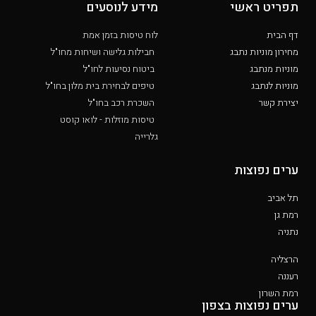
תפריט ראשי
מידע לנוסעים
דף הבית
לוח טיסות בזמן אמת
מחירון מוניות נתבג
חבילות גלישה ושיחות מחו"ל
מוניות מנתבג
ביטוח נסיעות לחו"ל
מוניות לנתבג
טיפים לבחירת בית מלון בחו"ל
יצירת קשר
השכרת רכב בחו"ל
טיסות מוזלות - לואו קוסט
גלרייה
ערים נפוצות
תל אביב
רמת גן
נתניה
הרצליה
רעננה
רמת השרון
ערים נפוצות בצפון