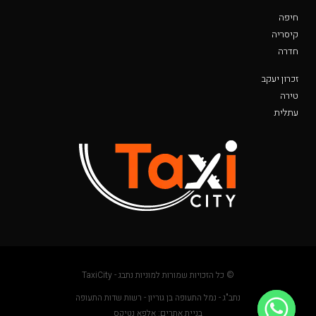
חיפה
קיסריה
חדרה
זכרון יעקב
טירה
עתלית
© כל הזכויות שמורות למוניות נתבג - TaxiCity
נתב"ג - נמל התעופה בן גוריון - רשות שדות התעופה
בניית אתרים: אלפא נטיקס