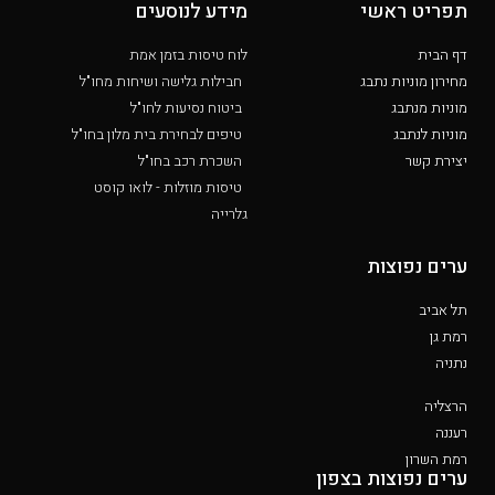
תפריט ראשי
מידע לנוסעים
דף הבית
לוח טיסות בזמן אמת
מחירון מוניות נתבג
חבילות גלישה ושיחות מחו"ל
מוניות מנתבג
ביטוח נסיעות לחו"ל
מוניות לנתבג
טיפים לבחירת בית מלון בחו"ל
יצירת קשר
השכרת רכב בחו"ל
טיסות מוזלות - לואו קוסט
גלרייה
ערים נפוצות
תל אביב
רמת גן
נתניה
הרצליה
רעננה
רמת השרון
ערים נפוצות בצפון