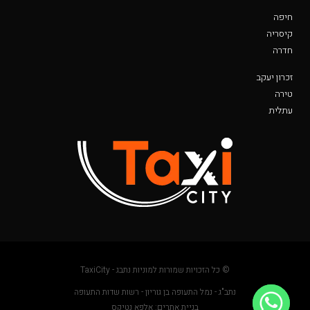
חיפה
קיסריה
חדרה
זכרון יעקב
טירה
עתלית
© כל הזכויות שמורות למוניות נתבג - TaxiCity
נתב"ג - נמל התעופה בן גוריון - רשות שדות התעופה
בניית אתרים: אלפא נטיקס