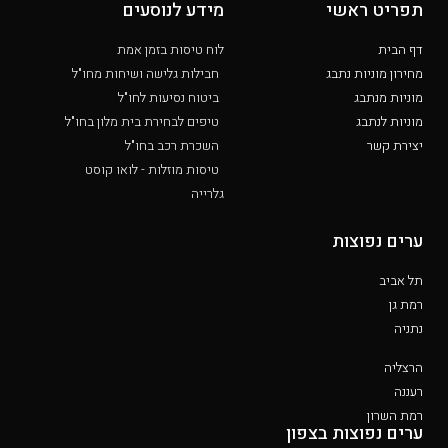
תפריט ראשי
מידע לנוסעים
דף הבית
לוח טיסות בזמן אמת
מחירון מוניות נתבג
חבילות גלישה ושיחות מחו"ל
מוניות מנתבג
ביטוח נסיעות לחו"ל
מוניות לנתבג
טיפים לבחירת בית מלון בחו"ל
יצירת קשר
השכרת רכב בחו"ל
טיסות מוזלות - לואו קוסט
גלרייה
ערים נפוצות
תל אביב
רמת גן
נתניה
הרצליה
רעננה
רמת השרון
ערים נפוצות בצפון