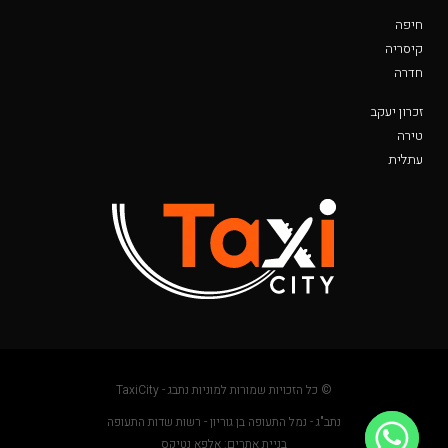
חיפה
קיסריה
חדרה
זכרון יעקב
טירה
עתלית
© כל הזכויות שמורות למוניות נתבג - TaxiCity
נתב"ג - נמל התעופה בן גוריון - רשות שדות התעופה
בניית אתרים: אלפא נטיקס