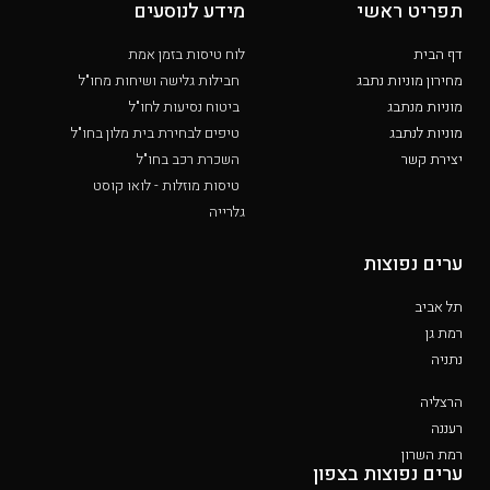
תפריט ראשי
מידע לנוסעים
דף הבית
לוח טיסות בזמן אמת
מחירון מוניות נתבג
חבילות גלישה ושיחות מחו"ל
מוניות מנתבג
ביטוח נסיעות לחו"ל
מוניות לנתבג
טיפים לבחירת בית מלון בחו"ל
יצירת קשר
השכרת רכב בחו"ל
טיסות מוזלות - לואו קוסט
גלרייה
ערים נפוצות
תל אביב
רמת גן
נתניה
הרצליה
רעננה
רמת השרון
ערים נפוצות בצפון