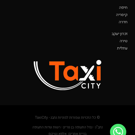
חיפה
קיסריה
חדרה
זכרון יעקב
טירה
עתלית
© כל הזכויות שמורות למוניות נתבג - TaxiCity
נתב"ג - נמל התעופה בן גוריון - רשות שדות התעופה
בניית אתרים: אלפא נטיקס