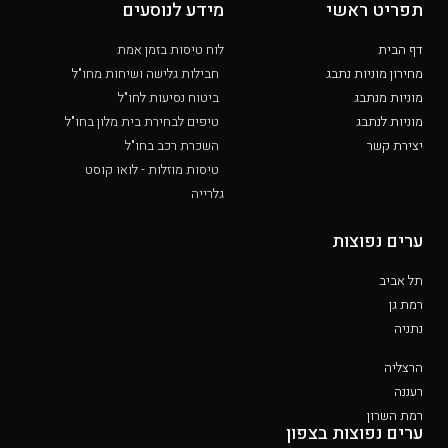
תפריט ראשי
מידע לנוסעים
דף הבית
לוח טיסות בזמן אמת
מחירון מוניות נתבג
חבילות גלישה ושיחות מחו"ל
מוניות מנתבג
ביטוח נסיעות לחו"ל
מוניות לנתבג
טיפים לבחירת בית מלון בחו"ל
יצירת קשר
השכרת רכב בחו"ל
טיסות מוזלות - לואו קוסט
גלרייה
ערים נפוצות
תל אביב
רמת גן
נתניה
הרצליה
רעננה
רמת השרון
ערים נפוצות בצפון