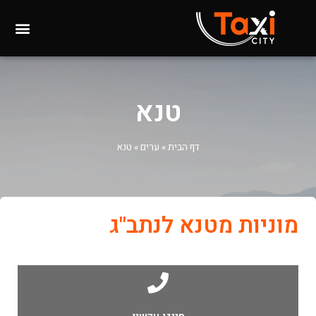
טנא
דף הבית
»
ערים
»
טנא
מוניות מטנא לנתב"ג