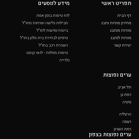
תפריט ראשי
מידע לנוסעים
דף הבית
לוח טיסות בזמן אמת
מחירון מוניות נתבג
חבילות גלישה ושיחות מחו"ל
מוניות מנתבג
ביטוח נסיעות לחו"ל
מוניות לנתבג
טיפים לבחירת בית מלון בחו"ל
יצירת קשר
השכרת רכב בחו"ל
טיסות מוזלות - לואו קוסט
גלרייה
ערים נפוצות
תל אביב
רמת גן
נתניה
הרצליה
רעננה
רמת השרון
ערים נפוצות בצפון