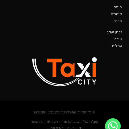
חיפה
קיסריה
חדרה
זכרון יעקב
טירה
עתלית
© כל הזכויות שמורות למוניות נתבג - TaxiCity
נתב"ג - נמל התעופה בן גוריון - רשות שדות התעופה
בניית אתרים: אלפא נטיקס