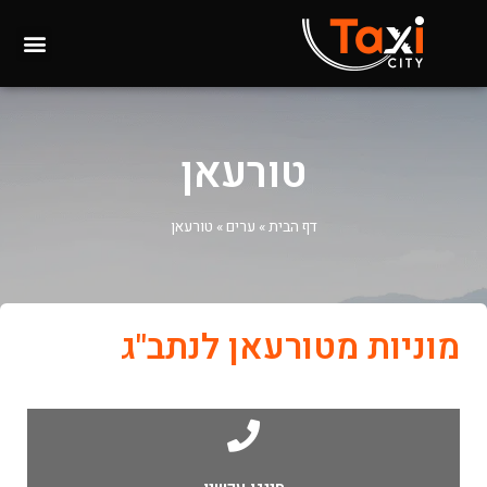
טורעאן
דף הבית
»
ערים
»
טורעאן
מוניות מטורעאן לנתב"ג