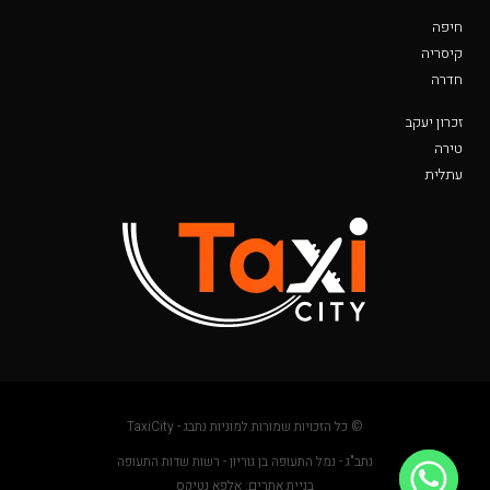
חיפה
קיסריה
חדרה
זכרון יעקב
טירה
עתלית
© כל הזכויות שמורות למוניות נתבג - TaxiCity
נתב"ג - נמל התעופה בן גוריון - רשות שדות התעופה
בניית אתרים: אלפא נטיקס