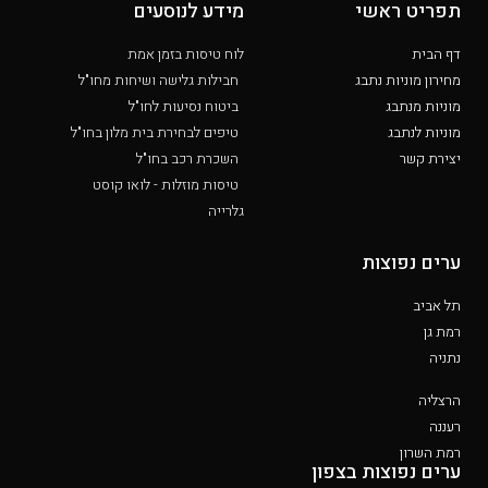
תפריט ראשי
מידע לנוסעים
דף הבית
לוח טיסות בזמן אמת
מחירון מוניות נתבג
חבילות גלישה ושיחות מחו"ל
מוניות מנתבג
ביטוח נסיעות לחו"ל
מוניות לנתבג
טיפים לבחירת בית מלון בחו"ל
יצירת קשר
השכרת רכב בחו"ל
טיסות מוזלות - לואו קוסט
גלרייה
ערים נפוצות
תל אביב
רמת גן
נתניה
הרצליה
רעננה
רמת השרון
ערים נפוצות בצפון