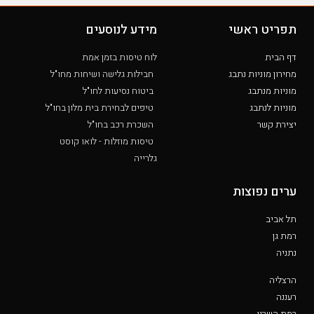
תפריט ראשי
מידע לנוסעים
דף הבית
לוח טיסות בזמן אמת
מחירון מוניות נתבג
חבילות גלישה ושיחות מחו"ל
מוניות מנתבג
ביטוח נסיעות לחו"ל
מוניות לנתבג
טיפים לבחירת בית מלון בחו"ל
יצירת קשר
השכרת רכב בחו"ל
טיסות מוזלות - לואו קוסט
גלרייה
ערים נפוצות
תל אביב
רמת גן
נתניה
הרצליה
רעננה
רמת השרון