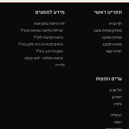
תפריט ראשי
מידע לנוסעים
דף הבית
לוח טיסות בזמן אמת
מחירון מוניות נתבג
חבילות גלישה ושיחות מחו"ל
מוניות מנתבג
ביטוח נסיעות לחו"ל
מוניות לנתבג
טיפים לבחירת בית מלון בחו"ל
יצירת קשר
השכרת רכב בחו"ל
טיסות מוזלות - לואו קוסט
גלרייה
ערים נפוצות
תל אביב
רמת גן
נתניה
הרצליה
רעננה
רמת השרון