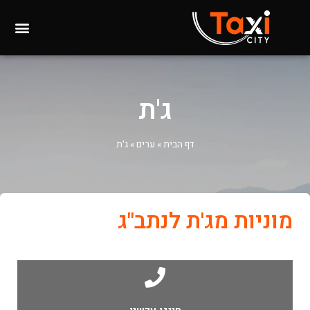
ג'ת
דף הבית
»
ערים
»
ג'ת
מוניות מג'ת לנתב"ג