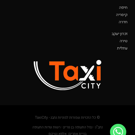
חיפה
קיסריה
חדרה
זכרון יעקב
טירה
עתלית
© כל הזכויות שמורות למוניות נתבג - TaxiCity
נתב"ג - נמל התעופה בן גוריון - רשות שדות התעופה
בניית אתרים: אלפא נטיקס