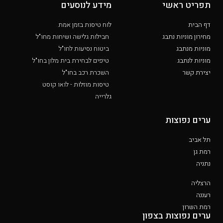
תפריט ראשי
מידע לנוסעים
דף הבית
לוח טיסות בזמן אמת
מחירון מוניות נתבג
חבילות גלישה ושיחות מחו"ל
מוניות מנתבג
ביטוח נסיעות לחו"ל
מוניות לנתבג
טיפים לבחירת בית מלון בחו"ל
יצירת קשר
השכרת רכב בחו"ל
טיסות מוזלות - לואו קוסט
גלרייה
ערים נפוצות
תל אביב
רמת גן
נתניה
הרצליה
רעננה
רמת השרון
ערים נפוצות בצפון