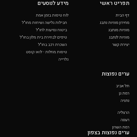
תפריט ראשי
מידע לנוסעים
דף הבית
לוח טיסות בזמן אמת
מחירון מוניות נתבג
חבילות גלישה ושיחות מחו"ל
מוניות מנתבג
ביטוח נסיעות לחו"ל
מוניות לנתבג
טיפים לבחירת בית מלון בחו"ל
יצירת קשר
השכרת רכב בחו"ל
טיסות מוזלות - לואו קוסט
גלרייה
ערים נפוצות
תל אביב
רמת גן
נתניה
הרצליה
רעננה
רמת השרון
ערים נפוצות בצפון