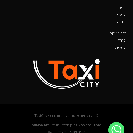
חיפה
קיסריה
חדרה
זכרון יעקב
טירה
עתלית
© כל הזכויות שמורות למוניות נתבג - TaxiCity
נתב"ג - נמל התעופה בן גוריון - רשות שדות התעופה
בניית אתרים: אלפא נטיקס