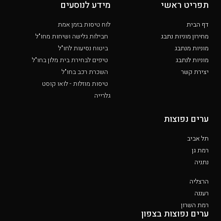
תפריט ראשי
מידע לנוסעים
דף הבית
לוח טיסות בזמן אמת
מחירון מוניות נתבג
חבילות גלישה ושיחות מחו"ל
מוניות מנתבג
ביטוח נסיעות לחו"ל
מוניות לנתבג
טיפים לבחירת בית מלון בחו"ל
יצירת קשר
השכרת רכב בחו"ל
טיסות מוזלות - לואו קוסט
גלרייה
ערים נפוצות
תל אביב
רמת גן
נתניה
הרצליה
רעננה
רמת השרון
ערים נפוצות בצפון