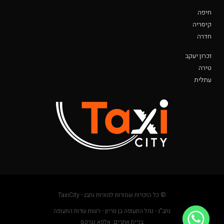
חיפה
קיסריה
חדרה
זכרון יעקב
טירה
עתלית
© כל הזכויות שמורות למוניות נתבג - TaxiCity
נתב"ג - נמל התעופה בן גוריון - רשות שדות התעופה
בניית אתרים: אלפא נטיקס