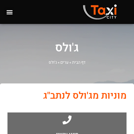
ג'ולס
דף הבית
»
ערים
»
ג'ולס
מוניות מג'ולס לנתב"ג