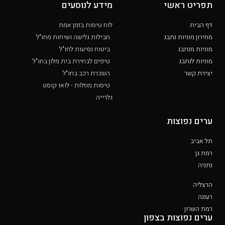
תפריט ראשי
מידע לנוסעים
דף הבית
לוח טיסות בזמן אמת
מחירון מוניות נתבג
חבילות גלישה ושיחות מחו"ל
מוניות מנתבג
ביטוח נסיעות לחו"ל
מוניות לנתבג
טיפים לבחירת בית מלון בחו"ל
יצירת קשר
השכרת רכב בחו"ל
טיסות מוזלות - לואו קוסט
גלרייה
ערים נפוצות
תל אביב
רמת גן
נתניה
הרצליה
רעננה
רמת השרון
ערים נפוצות בצפון