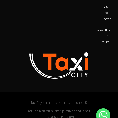
חיפה
קיסריה
חדרה
זכרון יעקב
טירה
עתלית
© כל הזכויות שמורות למוניות נתבג - TaxiCity
נתב"ג - נמל התעופה בן גוריון - רשות שדות התעופה
בניית אתרים: אלפא נטיקס