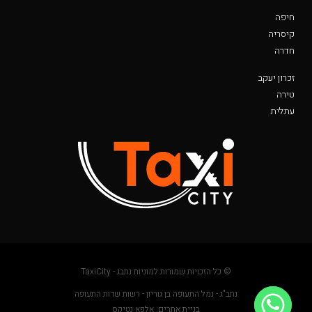
חיפה
קיסריה
חדרה
זכרון יעקב
טירה
עתלית
© כל הזכויות שמורות למוניות נתבג - TaxiCity
נתב"ג - נמל התעופה בן גוריון - רשות שדות התעופה
בניית אתרים: אלפא נטיקס