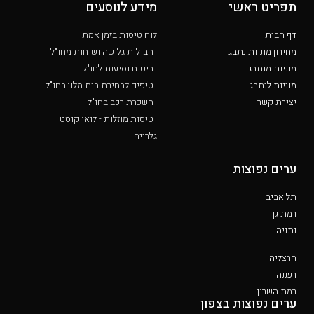
תפריט ראשי
מידע לנוסעים
דף הבית
לוח טיסות בזמן אמת
מחירון מוניות נתבג
חבילות גלישה ושיחות מחו"ל
מוניות מנתבג
ביטוח נסיעות לחו"ל
מוניות לנתבג
טיפים לבחירת בית מלון בחו"ל
יצירת קשר
השכרת רכב בחו"ל
טיסות מוזלות - לואו קוסט
גלרייה
ערים נפוצות
תל אביב
רמת גן
נתניה
הרצליה
רעננה
רמת השרון
ערים נפוצות בצפון