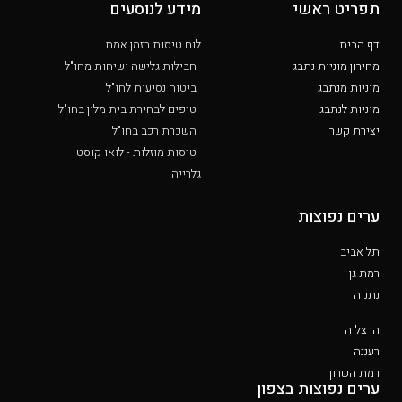
תפריט ראשי
מידע לנוסעים
דף הבית
לוח טיסות בזמן אמת
מחירון מוניות נתבג
חבילות גלישה ושיחות מחו"ל
מוניות מנתבג
ביטוח נסיעות לחו"ל
מוניות לנתבג
טיפים לבחירת בית מלון בחו"ל
יצירת קשר
השכרת רכב בחו"ל
טיסות מוזלות - לואו קוסט
גלרייה
ערים נפוצות
תל אביב
רמת גן
נתניה
הרצליה
רעננה
רמת השרון
ערים נפוצות בצפון