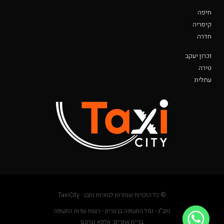
חיפה
קיסריה
חדרה
זכרון יעקב
טירה
עתלית
© כל הזכויות שמורות למוניות נתבג - TaxiCity
נתב"ג - נמל התעופה בן גוריון - רשות שדות התעופה
בניית אתרים: אלפא נטיקס