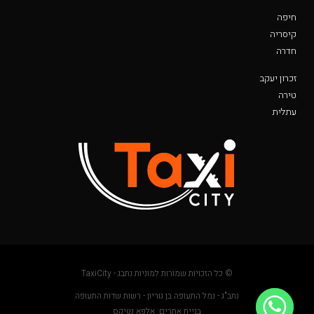
חיפה
קיסריה
חדרה
זכרון יעקב
טירה
עתלית
© כל הזכויות שמורות למוניות נתבג - TaxiCity
נתב"ג - נמל התעופה בן גוריון - רשות שדות התעופה
בניית אתרים: אלפא נטיקס