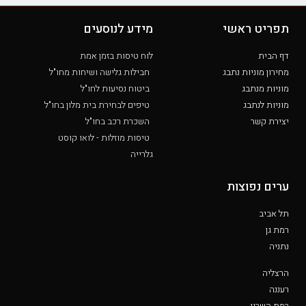
תפריט ראשי
מידע לנוסעים
דף הבית
לוח טיסות בזמן אמת
מחירון מוניות נתבג
חבילות גלישה ושיחות מחו"ל
מוניות מנתבג
ביטוח נסיעות לחו"ל
מוניות לנתבג
טיפים לבחירת בית מלון בחו"ל
יצירת קשר
השכרת רכב בחו"ל
טיסות מוזלות - לואו קוסט
גלרייה
ערים נפוצות
תל אביב
רמת גן
נתניה
הרצליה
רעננה
רמת השרון