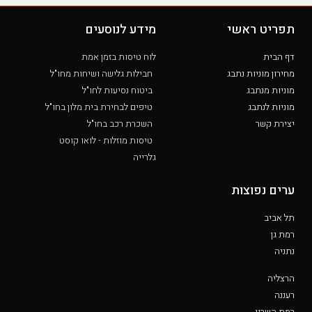
תפריט ראשי
מידע לנוסעים
דף הבית
לוח טיסות בזמן אמת
מחירון מוניות נתבג
חבילות גלישה ושיחות מחו"ל
מוניות מנתבג
ביטוח נסיעות לחו"ל
מוניות לנתבג
טיפים לבחירת בית מלון בחו"ל
יצירת קשר
השכרת רכב בחו"ל
טיסות מוזלות - לואו קוסט
גלרייה
ערים נפוצות
תל אביב
רמת גן
נתניה
הרצליה
רעננה
רמת השרון