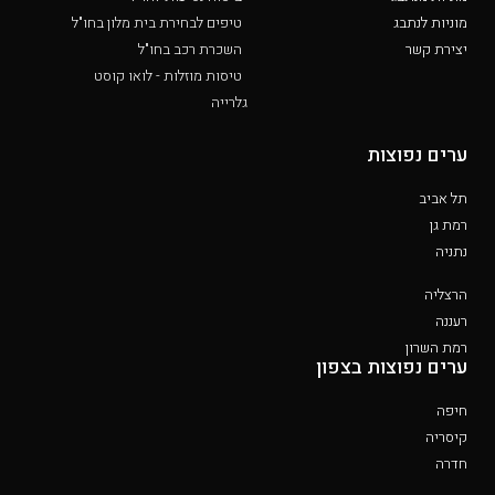
מוניות לנתבג
טיפים לבחירת בית מלון בחו"ל
יצירת קשר
השכרת רכב בחו"ל
טיסות מוזלות - לואו קוסט
גלרייה
ערים נפוצות
תל אביב
רמת גן
נתניה
הרצליה
רעננה
רמת השרון
ערים נפוצות בצפון
חיפה
קיסריה
חדרה