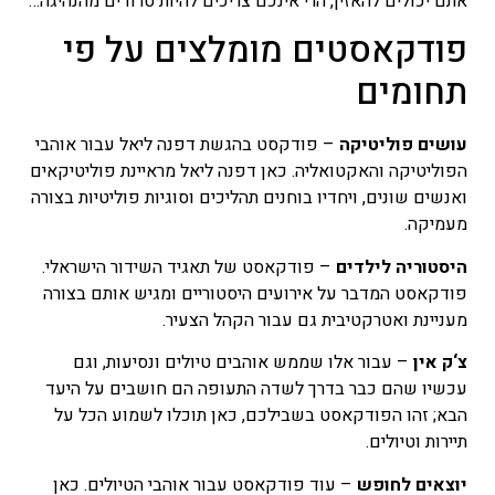
אתם יכולים להאזין, הרי אינכם צריכים להיות טרודים מהנהיגה…
פודקאסטים מומלצים על פי
תחומים
עושים פוליטיקה
– פודקסט בהגשת דפנה ליאל עבור אוהבי
הפוליטיקה והאקטואליה. כאן דפנה ליאל מראיינת פוליטיקאים
ואנשים שונים, ויחדיו בוחנים תהליכים וסוגיות פוליטיות בצורה
מעמיקה.
היסטוריה לילדים
– פודקאסט של תאגיד השידור הישראלי.
פודקאסט המדבר על אירועים היסטוריים ומגיש אותם בצורה
מעניינת ואטרקטיבית גם עבור הקהל הצעיר.
צ
‘
ק אין
– עבור אלו שממש אוהבים טיולים ונסיעות, וגם
עכשיו שהם כבר בדרך לשדה התעופה הם חושבים על היעד
הבא; זהו הפודקאסט בשבילכם, כאן תוכלו לשמוע הכל על
תיירות וטיולים.
יוצאים לחופש
– עוד פודקאסט עבור אוהבי הטיולים. כאן