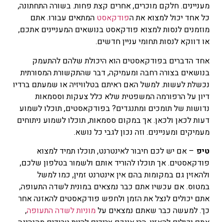
מעניינים. חלקם מוכרים, אחרים קצת פחות. בשורה התחתונה,
כל אחד יכול למצוא את ה
פודקאסט
המתאים עבורו. אתם
מוזמנים לנסות למצוא פודקאסט בנושאים המעניינים אתכם,
או דווקא לנסות תחומי עניין חדשים.
אחד הדברים בפודקאסטים הוא היכולת שלהם להתעמק
בנושאים בצורה רחבה ומעמיקה, דבר שהתקשורת המסורתית
נכשלת לעשות. למשל האם ראיתם בטלוויזיה או שמעתם ברדיו
דיון על הרפורמה המשפטית שלא כלל צעקות וססמאות
נדושות של תומכים ומתנגדים? בפודקאסטים, תוכלו לשמוע
דעות לכאן ולכאן. אך במקום ססמאות, תוכלו לשמוע ניתוחים
מעמיקים ומעניינים. וזה נכון לגבי כל נושא.
טיפ
– אם יש לכם חיבור לאינטרנט, תוכלו תמיד למצוא
פודקאסטים. אך תוכלו להוריד אותם ולשמור בטלפון שלכם,
ולהאזין גם במקומות בהם אין אינטרנט זמין, כמו למשל
במטוס. אם עכשיו אתם כבר נמצאים במונית לשדה התעופה,
אתם יכולים לנצל את הזמן ולחפש פודקאסטים להאזנה אחר
כך. למעשה כבר שאתם נמצאים על
מוניות לשדה התעופה
,