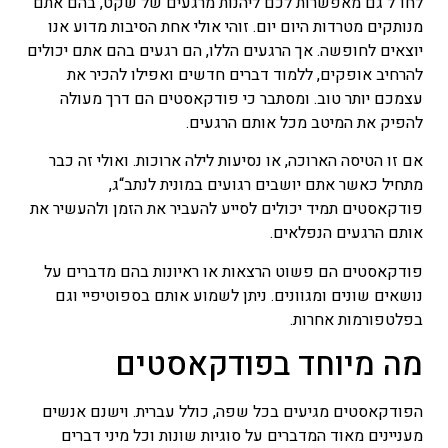
לחו“ל גם מאפשרות לכם ליהנות מרגעים של שקט, בהם אתם
מנותקים מטרדות היום יום. זוהי אולי אחת הסיבות מדוע אנו
יוצאים לחופשה. אך הרגעים הללו, הם רגעים בהם אתם יכולים
להרחיב אופקים, ללמוד דברים חדשים ואפילו להכיר את
עצמכם יותר טוב. ומסתבר כי פודקאסטים הם דרך מעולה
להפיק את המיטב מכל אותם הרגעים.
אם זו הטיסה הארוכה, או נסיעות לילה ארוכות. ואולי זה כבר
מתחיל כאשר אתם יושבים רגועים במונית לנתב“ג,
פודקאסטים תמיד יכולים לסייע להעביר את הזמן ולהעשיר את
אותם הרגעים הנפלאים.
פודקאסטים הם פשוט הרצאות או ראיונות בהם מדברים על
נושאים שונים ומגוונים. ניתן לשמוע אותם בספוטיפיי וגם
בפלטפורמות אחרות.
מה מיוחד בפודקאסטים
הפודקאסטים מגיעים בכל שפה, כולל עברית. וישנם אנשים
מעניינים מאוד המדברים על סוגיות שונות וכל מיני דברים