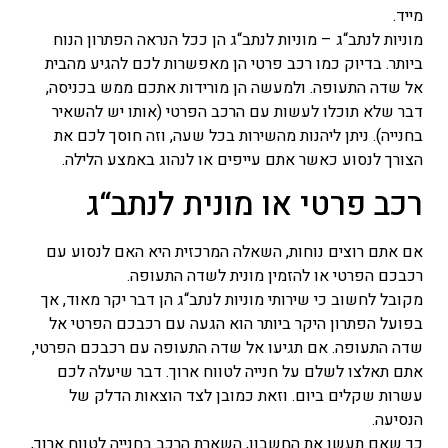
מייד.
מוניות לנתב“ג – מוניות לנתב“ג הן ככל הנראה הפתרון הנוח
ביותר. בדיוק כמו רכב פרטי הן מאפשרות לכם להגיע מהבית
אל שדה התעופה. ולמעשה הן מורידות אתכם ממש בכניסה,
דבר שלא תוכלו לעשות עם הרכב הפרטי (אותו יש להשאיר
בחנייה). ניתן ליהנות מהשירות בכל שעה, וזה חוסך לכם את
הצורך לנסוע כאשר אתם עייפים או לנהוג באמצע הלילה.
רכב פרטי או מונית לנתב“ג
אם אתם רוצים נוחות, השאלה המרכזית היא האם לנסוע עם
רכבכם הפרטי או להזמין מונית לשדה התעופה.
מקובל לחשוב כי שירותי מוניות לנתב“ג הן דבר יקר מאוד, אך
בפועל הפתרון היקר ביותר הוא הגעה עם רכבכם הפרטי אל
שדה התעופה. אם תגיעו אל שדה התעופה עם רכבכם הפרטי,
אתם תאלצו לשלם על חנייה לטווח ארוך. דבר שיעלה לכם
עשרות שקלים ביום. וזאת כמובן לצד הוצאות הדלק של
הנסיעה.
כך שאם תעשו את החשבון, השארת הרכב בחנייה לטווח ארוך,