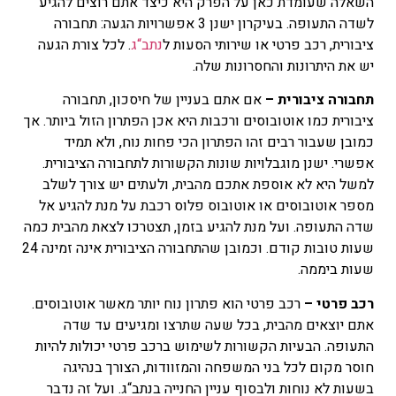
השאלה שעומדת כאן על הפרק היא כיצד אתם רוצים להגיע
לשדה התעופה. בעיקרון ישנן 3 אפשרויות הגעה: תחבורה
ציבורית, רכב פרטי או שירותי הסעות ל
נתב“ג
. לכל צורת הגעה
יש את היתרונות והחסרונות שלה.
תחבורה ציבורית –
אם אתם בעניין של חיסכון, תחבורה
ציבורית כמו אוטובוסים ורכבות היא אכן הפתרון הזול ביותר. אך
כמובן שעבור רבים זהו הפתרון הכי פחות נוח, ולא תמיד
אפשרי. ישנן מוגבלויות שונות הקשורות לתחבורה הציבורית.
למשל היא לא אוספת אתכם מהבית, ולעתים יש צורך לשלב
מספר אוטובוסים או אוטובוס פלוס רכבת על מנת להגיע אל
שדה התעופה. ועל מנת להגיע בזמן, תצטרכו לצאת מהבית כמה
שעות טובות קודם. וכמובן שהתחבורה הציבורית אינה זמינה 24
שעות ביממה.
רכב פרטי –
רכב פרטי הוא פתרון נוח יותר מאשר אוטובוסים.
אתם יוצאים מהבית, בכל שעה שתרצו ומגיעים עד שדה
התעופה. הבעיות הקשורות לשימוש ברכב פרטי יכולות להיות
חוסר מקום לכל בני המשפחה והמזוודות, הצורך בנהיגה
בשעות לא נוחות ולבסוף עניין החנייה בנתב“ג. ועל זה נדבר